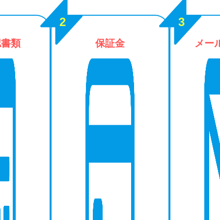
認書類
保証金
メー