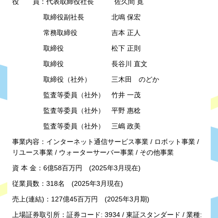
役 員：代表取締役社長 佐久間 寛
取締役副社長 北鳴 保宏
常務取締役 吉本 正人
取締役 松下 正則
取締役 長谷川 直文
取締役（社外） 三木田 のどか
監査等委員（社外） 竹井 一茂
監査等委員（社外） 平野 惠稔
監査等委員（社外） 三嶋 政美
事業内容：インターネット通信サービス事業 / ロボット事業 /
リユース事業 / ウォーターサーバー事業 / その他事業
資 本 金：6億58百万円 (2025年3月現在)
従業員数：318名 (2025年3月現在)
売上(連結)：127億45百万円 (2025年3月期)
上場証券取引所：証券コード: 3934 / 東証スタンダード / 業種: